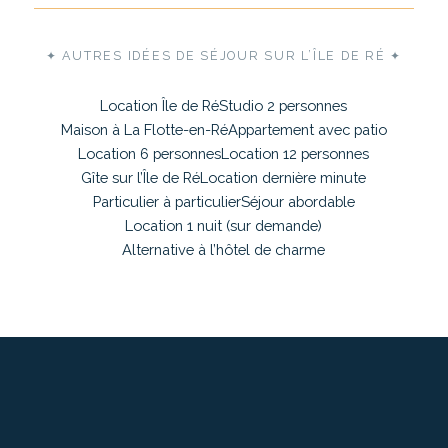
✦ AUTRES IDÉES DE SÉJOUR SUR L’ÎLE DE RÉ ✦
Location Île de Ré
Studio 2 personnes
Maison à La Flotte-en-Ré
Appartement avec patio
Location 6 personnes
Location 12 personnes
Gîte sur l’Île de Ré
Location dernière minute
Particulier à particulier
Séjour abordable
Location 1 nuit (sur demande)
Alternative à l’hôtel de charme